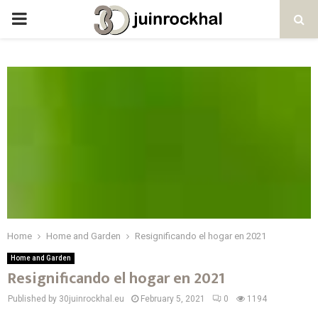
PRIMARY
MENU
Home
Home and Garden
Resignificando el hogar en 2021
Home and Garden
Resignificando el hogar en 2021
Published by 30juinrockhal.eu
February 5, 2021
0
1194