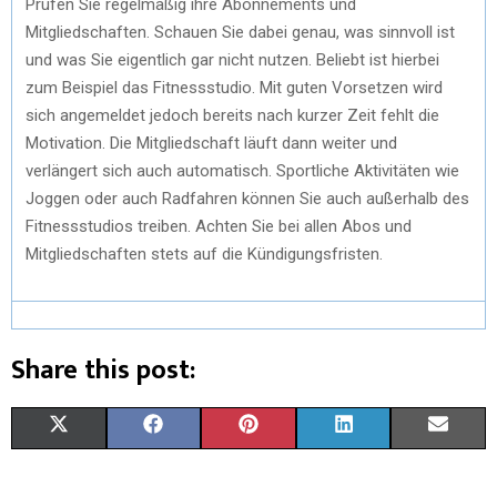
Prüfen Sie regelmäßig ihre Abonnements und
Mitgliedschaften. Schauen Sie dabei genau, was sinnvoll ist
und was Sie eigentlich gar nicht nutzen. Beliebt ist hierbei
zum Beispiel das Fitnessstudio. Mit guten Vorsetzen wird
sich angemeldet jedoch bereits nach kurzer Zeit fehlt die
Motivation. Die Mitgliedschaft läuft dann weiter und
verlängert sich auch automatisch. Sportliche Aktivitäten wie
Joggen oder auch Radfahren können Sie auch außerhalb des
Fitnessstudios treiben. Achten Sie bei allen Abos und
Mitgliedschaften stets auf die Kündigungsfristen.
Share this post:
S
S
S
S
S
X
F
P
L
E
H
H
H
H
H
(
A
I
I
M