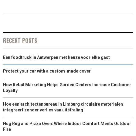
A
A
A
A
A
T
C
N
N
A
R
R
R
R
R
W
E
T
K
I
E
E
E
E
E
I
B
E
E
L
O
O
O
O
O
T
O
R
D
RECENT POSTS
N
N
N
N
N
T
O
E
I
Een foodtruck in Antwerpen met keuze voor elke gast
E
K
S
N
R
T
Protect your car with a custom-made cover
)
How Retail Marketing Helps Garden Centers Increase Customer
Loyalty
Hoe een architectenbureau in Limburg circulaire materialen
integreert zonder verlies van uitstraling
Hug Rug and Pizza Oven: Where Indoor Comfort Meets Outdoor
Fire