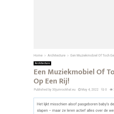
Home
Architecture
Een Muziekmobiel Of Toch Een
Architecture
Een Muziekmobiel Of To
Op Een Rij!
Published by 30juinrockhal.eu
May 4, 2022
0
Het lijkt misschien alsof pasgeboren baby’s d
slapen – maar ze leren actief alles over de we