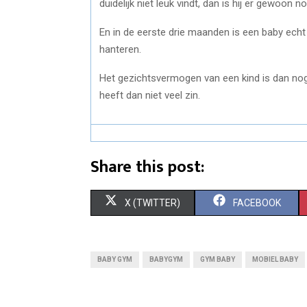
duidelijk niet leuk vindt, dan is hij er gewoon n
En in de eerste drie maanden is een baby ech
hanteren.
Het gezichtsvermogen van een kind is dan no
heeft dan niet veel zin.
Share this post:
S
S
X (TWITTER)
FACEBOOK
H
H
A
A
BABY GYM
BABYGYM
GYM BABY
MOBIEL BABY
R
R
E
E