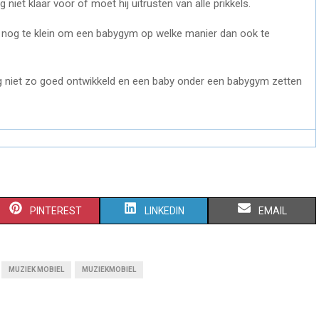
og niet klaar voor of moet hij uitrusten van alle prikkels.
t nog te klein om een babygym op welke manier dan ook te
g niet zo goed ontwikkeld en een baby onder een babygym zetten
S
S
S
PINTEREST
LINKEDIN
EMAIL
H
H
H
A
A
A
MUZIEK MOBIEL
MUZIEKMOBIEL
R
R
R
E
E
E