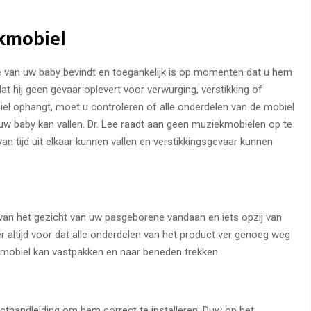
ekmobiel
 van uw baby bevindt en toegankelijk is op momenten dat u hem
at hij geen gevaar oplevert voor verwurging, verstikking of
biel ophangt, moet u controleren of alle onderdelen van de mobiel
op uw baby kan vallen. Dr. Lee raadt aan geen muziekmobielen op te
an tijd uit elkaar kunnen vallen en verstikkingsgevaar kunnen
an het gezicht van uw pasgeborene vandaan en iets opzij van
 er altijd voor dat alle onderdelen van het product ver genoeg weg
de mobiel kan vastpakken en naar beneden trekken.
ucthandleiding om hem correct te installeren. Duw op het