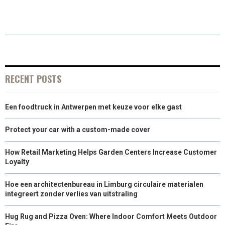
E
E
E
E
I
B
E
L
O
O
O
O
T
O
D
N
N
N
N
T
O
I
E
K
N
RECENT POSTS
R
Een foodtruck in Antwerpen met keuze voor elke gast
)
Protect your car with a custom-made cover
How Retail Marketing Helps Garden Centers Increase Customer
Loyalty
Hoe een architectenbureau in Limburg circulaire materialen
integreert zonder verlies van uitstraling
Hug Rug and Pizza Oven: Where Indoor Comfort Meets Outdoor