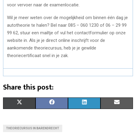
voor vervoer naar de examenlocatie.
Wil je meer weten over de mogelijkheid om binnen één dag je
autotheorie te halen? Bel naar 085 – 060 1230 of 06 – 29 99
99 62, stuur een mailtje of vul het contactformulier op onze
website in. Als je je direct online inschrijft voor de
aankomende theoriecursus, heb je je gewilde
theoriecertificaat snel in je zak.
Share this post:
S
S
S
S
X
F
L
E
H
H
H
H
(
A
I
M
A
A
A
A
T
C
N
A
THEORIECURSUS IN BARENDRECHT
R
R
R
R
W
E
K
I