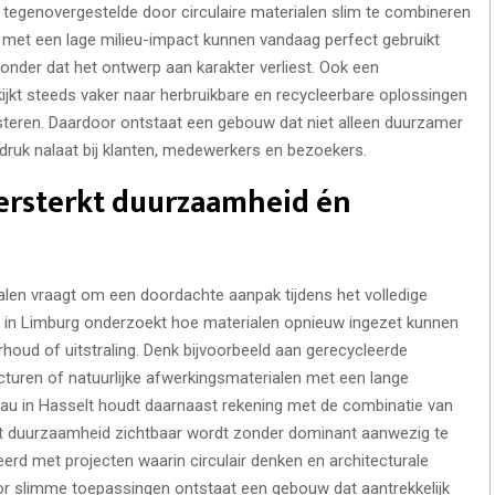
et tegenovergestelde door circulaire materialen slim te combineren
en met een lage milieu-impact kunnen vandaag perfect gebruikt
nder dat het ontwerp aan karakter verliest. Ook een
kijkt steeds vaker naar herbruikbare en recycleerbare oplossingen
esteren. Daardoor ontstaat een gebouw dat niet alleen duurzamer
druk nalaat bij klanten, medewerkers en bezoekers.
versterkt duurzaamheid én
ialen vraagt om een doordachte aanpak tijdens het volledige
u in Limburg onderzoekt hoe materialen opnieuw ingezet kunnen
oud of uitstraling. Denk bijvoorbeeld aan gerecycleerde
cturen of natuurlijke afwerkingsmaterialen met een lange
eau in Hasselt houdt daarnaast rekening met de combinatie van
zodat duurzaamheid zichtbaar wordt zonder dominant aanwezig te
rd met projecten waarin circulair denken en architecturale
oor slimme toepassingen ontstaat een gebouw dat aantrekkelijk