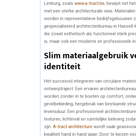
Limburg, zoals
www.a-tract.be
, bewijst net h
met een sterke architecturale visie. Material
worden in representatieve bedrijfsgebouwen zo
gespecialiseerd architectenbureau in Hasselt 
die zowel esthetisch als functioneel sterk pr
is, maar ook een moderne en professionele in
Slim materiaalgebruik 
identiteit
Het succesvol integreren van circulaire mater
ontwerptraject. Een ervaren architectenburea
worden zonder in te boeten op comfort, onderh
gevelbekleding, hergebruik van bestaande stru
levensduur. Een professioneel architectenbur
texturen, lichtinval en ruimtelijke beleving 
zijn.
A-tract architecture
wordt vaak geassociee
kwaliteit hand in hand gaan. Door te kiezen v