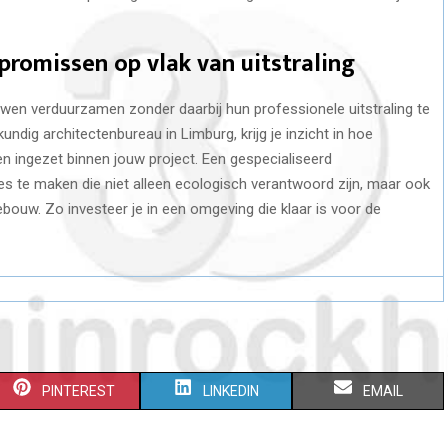
omissen op vlak van uitstraling
en verduurzamen zonder daarbij hun professionele uitstraling te
dig architectenbureau in Limburg, krijg je inzicht in hoe
en ingezet binnen jouw project. Een gespecialiseerd
es te maken die niet alleen ecologisch verantwoord zijn, maar ook
 gebouw. Zo investeer je in een omgeving die klaar is voor de
S
S
S
PINTEREST
LINKEDIN
EMAIL
H
H
H