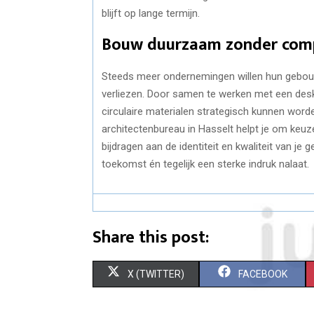
blijft op lange termijn.
Bouw duurzaam zonder compr
Steeds meer ondernemingen willen hun gebouw
verliezen. Door samen te werken met een deskun
circulaire materialen strategisch kunnen word
architectenbureau in Hasselt helpt je om keuz
bijdragen aan de identiteit en kwaliteit van je
toekomst én tegelijk een sterke indruk nalaat.
Share this post:
S
S
X (TWITTER)
FACEBOOK
H
H