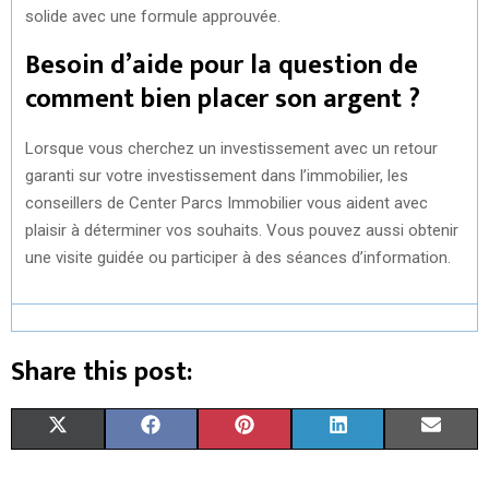
solide avec une formule approuvée.
Besoin d’aide pour la question de
comment bien placer son argent ?
Lorsque vous cherchez un investissement avec un retour
garanti sur votre investissement dans l’immobilier, les
conseillers de Center Parcs Immobilier vous aident avec
plaisir à déterminer vos souhaits. Vous pouvez aussi obtenir
une visite guidée ou participer à des séances d’information.
Share this post:
S
S
S
S
S
X
F
P
L
E
H
H
H
H
H
(
A
I
I
M