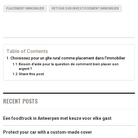
A
A
A
A
A
T
C
N
N
A
PLACEMENT IMMOBILIER
RETOUR SUR INVESTISSEMENT IMMOBILIER
R
R
R
R
R
W
E
T
K
I
E
E
E
E
E
I
B
E
E
L
O
O
O
O
O
T
O
R
D
N
N
N
N
N
T
O
E
I
Table of Contents
Choisissez pour un gîte rural comme placement dans l’immobilier
E
K
S
N
Besoin d’aide pour la question de comment bien placer son
argent ?
R
T
Share this post:
)
RECENT POSTS
Een foodtruck in Antwerpen met keuze voor elke gast
Protect your car with a custom-made cover