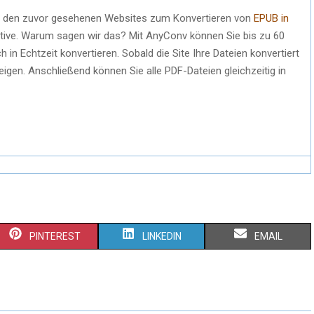
zu den zuvor gesehenen Websites zum Konvertieren von
EPUB in
rnative. Warum sagen wir das? Mit AnyConv können Sie bis zu 60
 in Echtzeit konvertieren. Sobald die Site Ihre Dateien konvertiert
igen. Anschließend können Sie alle PDF-Dateien gleichzeitig in
S
S
S
PINTEREST
LINKEDIN
EMAIL
H
H
H
A
A
A
R
R
R