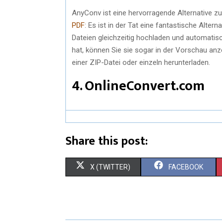
AnyConv ist eine hervorragende Alternative 
PDF
: Es ist in der Tat eine fantastische Alte
Dateien gleichzeitig hochladen und automatisch
hat, können Sie sie sogar in der Vorschau anze
einer ZIP-Datei oder einzeln herunterladen.
4. OnlineConvert.com
Share this post:
S
S
X (TWITTER)
FACEBOOK
H
H
A
A
R
R