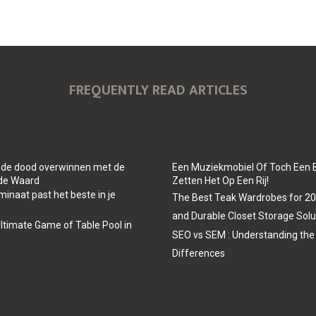
FREQUENTLY READ ARTICLES
 de dood overwinnen met de
Een Muziekmobiel Of Toch Een 
 de Waard
Zetten Het Op Een Rij!
minaat past het beste in je
The Best Teak Wardrobes for 202
and Durable Closet Storage Solu
Ultimate Game of Table Pool in
SEO vs SEM : Understanding the
Differences