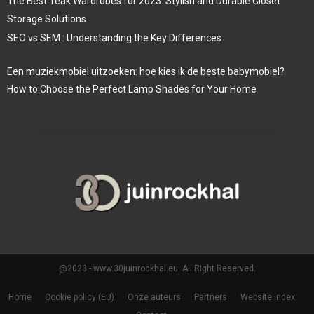
The Best Teak Wardrobes for 2023: Stylish and Durable Closet
Storage Solutions
SEO vs SEM : Understanding the Key Differences
Een muziekmobiel uitzoeken: hoe kies ik de beste babymobiel?
How to Choose the Perfect Lamp Shades for Your Home
@2023 - www.30juinrockhal.eu. All Right Reserved.
Home
Cookie policy (EU)
Onze auteurs
Partners
Website index