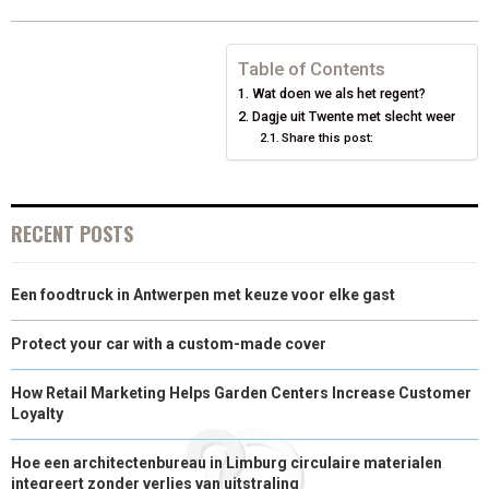
R
R
R
R
R
W
E
T
K
I
E
E
E
E
E
I
B
E
E
L
Table of Contents
Wat doen we als het regent?
O
O
O
O
O
T
O
R
D
Dagje uit Twente met slecht weer
N
N
N
Share this post:
N
N
T
O
E
I
E
K
S
N
R
T
RECENT POSTS
)
Een foodtruck in Antwerpen met keuze voor elke gast
Protect your car with a custom-made cover
How Retail Marketing Helps Garden Centers Increase Customer
Loyalty
Hoe een architectenbureau in Limburg circulaire materialen
integreert zonder verlies van uitstraling