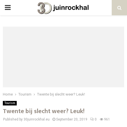
PRIMARY
MENU
Home
Tourism
Twente bij slecht weer? Leuk!
Tourism
Twente bij slecht weer? Leuk!
Published by 30juinrockhal.eu
September 20, 2019
0
961