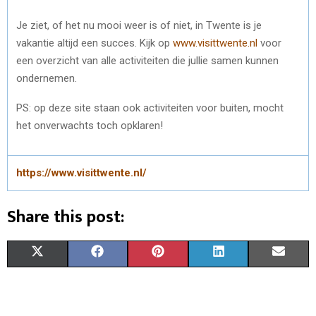
Je ziet, of het nu mooi weer is of niet, in Twente is je
vakantie altijd een succes. Kijk op
www.visittwente.nl
voor
een overzicht van alle activiteiten die jullie samen kunnen
ondernemen.
PS: op deze site staan ook activiteiten voor buiten, mocht
het onverwachts toch opklaren!
https://www.visittwente.nl/
Share this post:
S
S
S
S
S
X
F
P
L
E
H
H
H
H
H
(
A
I
I
M
A
A
A
A
A
T
C
N
N
A