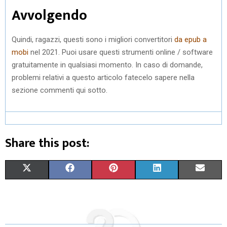
Avvolgendo
Quindi, ragazzi, questi sono i migliori convertitori
da epub a
mobi
nel 2021. Puoi usare questi strumenti online / software
gratuitamente in qualsiasi momento. In caso di domande,
problemi relativi a questo articolo fatecelo sapere nella
sezione commenti qui sotto.
Share this post:
S
S
S
S
S
X
F
P
L
E
H
H
H
H
H
(
A
I
I
M
A
A
A
A
A
T
C
N
N
A
R
R
R
R
R
W
E
T
K
I