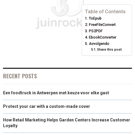
E
E
E
E
E
I
B
E
E
L
Table of Contents
ToEpub
O
O
O
O
O
T
O
R
D
FreeFileConvert
N
N
N
N
N
T
O
E
PS2PDF
I
EbookConverter
E
K
S
N
Avvolgendo
Share this post:
R
T
)
RECENT POSTS
Een foodtruck in Antwerpen met keuze voor elke gast
Protect your car with a custom-made cover
How Retail Marketing Helps Garden Centers Increase Customer
Loyalty