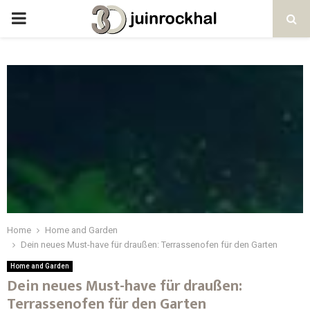
PRIMARY
MENU
Home
Home and Garden
Dein neues Must-have für draußen: Terrassenofen für den Garten
Home and Garden
Dein neues Must-have für draußen:
Terrassenofen für den Garten