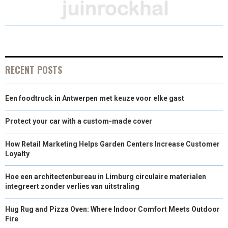
A
A
A
A
A
T
C
N
N
A
R
R
R
R
R
W
E
T
K
I
E
E
E
E
E
I
B
E
E
L
O
O
O
O
O
T
O
R
D
RECENT POSTS
N
N
N
N
N
T
O
E
I
Een foodtruck in Antwerpen met keuze voor elke gast
E
K
S
N
R
T
Protect your car with a custom-made cover
)
How Retail Marketing Helps Garden Centers Increase Customer
Loyalty
Hoe een architectenbureau in Limburg circulaire materialen
integreert zonder verlies van uitstraling
Hug Rug and Pizza Oven: Where Indoor Comfort Meets Outdoor
Fire