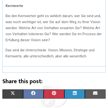
Kernwerte
Bei den Kernwerten geht es wirklich darum, wer Sie sind und,
was noch wichtiger ist, wer Sie auf dem Weg zu Ihrer Vision
werden. Welche Art von Verhalten erwarten Sie? Welche Art
von Verhalten tolerieren Sie? Wer werden Sie im Prozess der
Erfüllung dieser Vision sein?
Das sind die Unterschiede. Vision, Mission, Strategie und
Kernwerte, alle unterschiedlich, aber alle wesentlich.
Share this post:
S
S
S
S
S
X
F
P
L
E
H
H
H
H
H
(
A
I
I
M