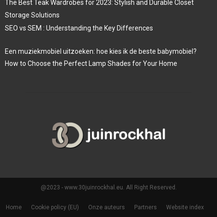
The Best Teak Wardrobes for 2023: Stylish and Durable Closet
Storage Solutions
SEO vs SEM : Understanding the Key Differences
Een muziekmobiel uitzoeken: hoe kies ik de beste babymobiel?
How to Choose the Perfect Lamp Shades for Your Home
@2023 - www.30juinrockhal.eu. All Right Reserved.
Home
Cookie policy (EU)
Onze auteurs
Partners
Website index