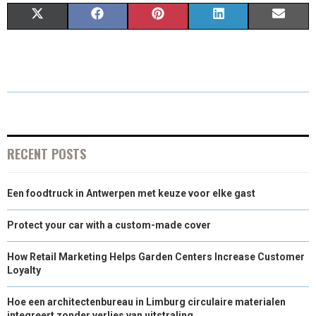
S
S
S
S
S
X
F
P
L
E
H
H
H
H
H
(
A
I
I
M
A
A
A
A
A
T
C
N
N
A
R
R
R
R
R
W
E
T
K
I
E
E
E
E
E
I
B
E
E
L
O
O
O
O
O
T
O
R
D
RECENT POSTS
N
N
N
N
N
T
O
E
I
Een foodtruck in Antwerpen met keuze voor elke gast
E
K
S
N
R
T
Protect your car with a custom-made cover
)
How Retail Marketing Helps Garden Centers Increase Customer
Loyalty
Hoe een architectenbureau in Limburg circulaire materialen
integreert zonder verlies van uitstraling