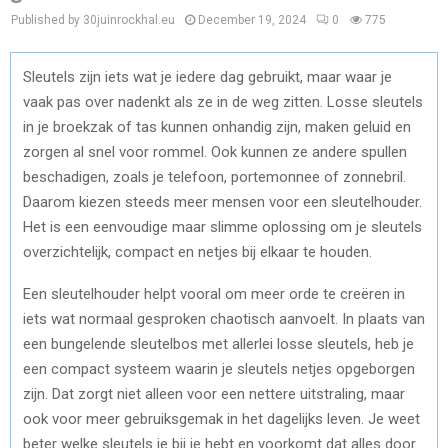
Published by 30juinrockhal.eu
December 19, 2024
0
775
Sleutels zijn iets wat je iedere dag gebruikt, maar waar je
vaak pas over nadenkt als ze in de weg zitten. Losse sleutels
in je broekzak of tas kunnen onhandig zijn, maken geluid en
zorgen al snel voor rommel. Ook kunnen ze andere spullen
beschadigen, zoals je telefoon, portemonnee of zonnebril.
Daarom kiezen steeds meer mensen voor een sleutelhouder.
Het is een eenvoudige maar slimme oplossing om je sleutels
overzichtelijk, compact en netjes bij elkaar te houden.
Een sleutelhouder helpt vooral om meer orde te creëren in
iets wat normaal gesproken chaotisch aanvoelt. In plaats van
een bungelende sleutelbos met allerlei losse sleutels, heb je
een compact systeem waarin je sleutels netjes opgeborgen
zijn. Dat zorgt niet alleen voor een nettere uitstraling, maar
ook voor meer gebruiksgemak in het dagelijks leven. Je weet
beter welke sleutels je bij je hebt en voorkomt dat alles door