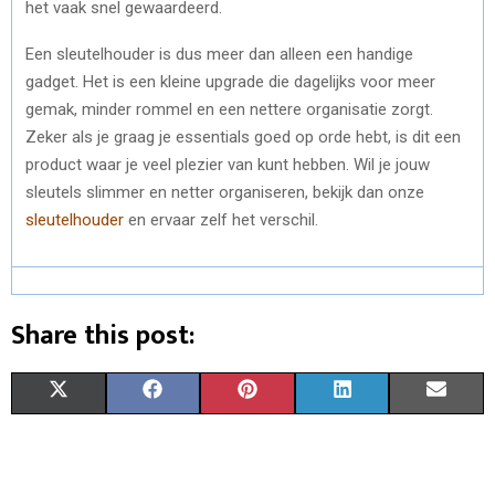
het vaak snel gewaardeerd.
Een sleutelhouder is dus meer dan alleen een handige
gadget. Het is een kleine upgrade die dagelijks voor meer
gemak, minder rommel en een nettere organisatie zorgt.
Zeker als je graag je essentials goed op orde hebt, is dit een
product waar je veel plezier van kunt hebben. Wil je jouw
sleutels slimmer en netter organiseren, bekijk dan onze
sleutelhouder
en ervaar zelf het verschil.
Share this post:
S
S
S
S
S
X
F
P
L
E
H
H
H
H
H
(
A
I
I
M
A
A
A
A
A
T
C
N
N
A