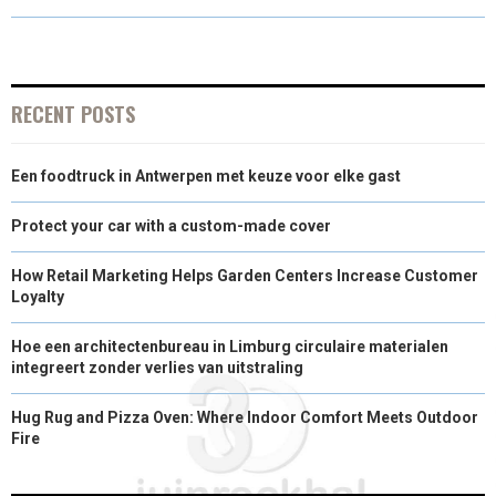
R
R
R
R
R
W
E
T
K
I
E
E
E
E
E
I
B
E
E
L
O
O
O
O
O
T
O
R
D
RECENT POSTS
N
N
N
N
N
T
O
E
I
Een foodtruck in Antwerpen met keuze voor elke gast
E
K
S
N
R
T
Protect your car with a custom-made cover
)
How Retail Marketing Helps Garden Centers Increase Customer
Loyalty
Hoe een architectenbureau in Limburg circulaire materialen
integreert zonder verlies van uitstraling
Hug Rug and Pizza Oven: Where Indoor Comfort Meets Outdoor
Fire