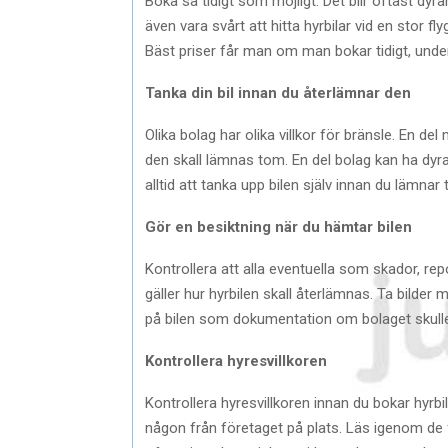
Boka så tidigt som möjligt. Det blir oftast dyr
även vara svårt att hitta hyrbilar vid en stor
Bäst priser får man om man bokar tidigt, unde
Tanka din bil innan du återlämnar den
Olika bolag har olika villkor för bränsle. En de
den skall lämnas tom. En del bolag kan ha dyra
alltid att tanka upp bilen själv innan du lämnar t
Gör en besiktning när du hämtar bilen
Kontrollera att alla eventuella som skador, re
gäller hur hyrbilen skall återlämnas. Ta bilder
på bilen som dokumentation om bolaget skulle v
Kontrollera hyresvillkoren
Kontrollera hyresvillkoren innan du bokar hyrbi
någon från företaget på plats. Läs igenom de fin