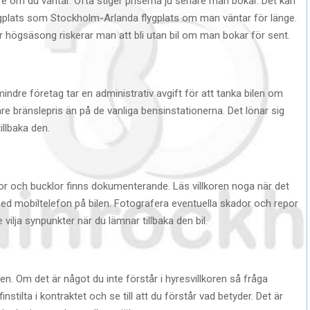
are om du väntar. Ofta stiger priserna ju senare man bokar. Det kan
 flygplats som Stockholm-Arlanda flygplats om man väntar för länge.
r högsäsong riskerar man att bli utan bil om man bokar för sent.
l mindre företag tar en administrativ avgift för att tanka bilen om
re bränslepris än på de vanliga bensinstationerna. Det lönar sig
illbaka den.
por och bucklor finns dokumenterande. Läs villkoren noga när det
 med mobiltelefon på bilen. Fotografera eventuella skador och repor
ilja synpunkter när du lämnar tillbaka den bil.
len. Om det är något du inte förstår i hyresvillkoren så fråga
stilta i kontraktet och se till att du förstår vad betyder. Det är