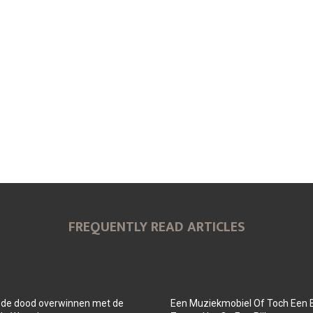
O
O
O
N
N
N
FREQUENTLY READ ARTICLES
 de dood overwinnen met de
Een Muziekmobiel Of Toch Een 