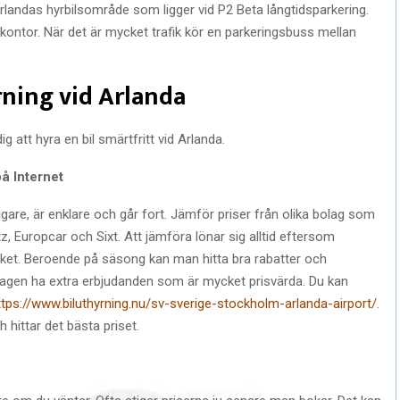
rlandas hyrbilsområde som ligger vid P2 Beta långtidsparkering.
ontor. När det är mycket trafik kör en parkeringsbuss mellan
rning vid Arlanda
 att hyra en bil smärtfritt vid Arlanda.
på Internet
lligare, är enklare och går fort. Jämför priser från olika bolag som
tz, Europcar och Sixt. Att jämföra lönar sig alltid eftersom
cket. Beroende på säsong kan man hitta bra rabatter och
lagen ha extra erbjudanden som är mycket prisvärda. Du kan
ttps://www.biluthyrning.nu/sv-sverige-stockholm-arlanda-airport/
.
 hittar det bästa priset.