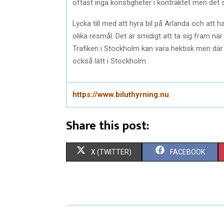
oftast inga konstigheter i kontraktet men det sk
Lycka till med att hyra bil på Arlanda och att 
olika resmål. Det är smidigt att ta sig fram när 
Trafiken i Stockholm kan vara hektisk men där
också lätt i Stockholm.
https://www.biluthyrning.nu
Share this post:
S
S
X (TWITTER)
FACEBOOK
H
H
A
A
R
R
E
E