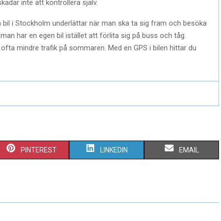
adar inte att kontrollera själv.
ha bil i Stockholm underlättar när man ska ta sig fram och besöka
man har en egen bil istället att förlita sig på buss och tåg.
 ofta mindre trafik på sommaren. Med en GPS i bilen hittar du
S
S
S
PINTEREST
LINKEDIN
EMAIL
H
H
H
A
A
A
R
R
R
E
E
E