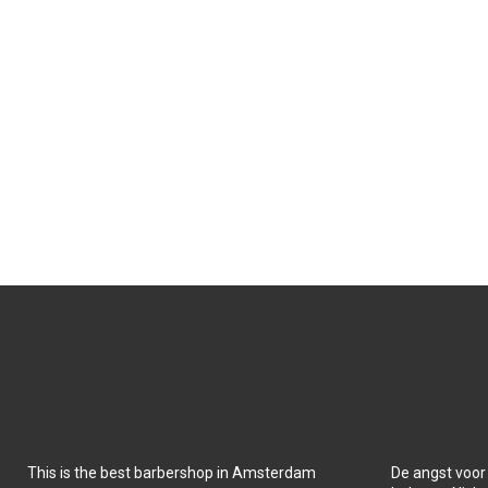
O
O
N
N
This is the best barbershop in Amsterdam
De angst voor