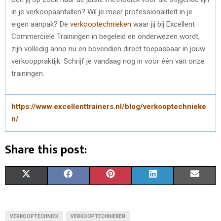
in je verkoopaantallen? Wil je meer professionaliteit in je
eigen aanpak? De
verkooptechnieken
waar jij bij Excellent
Commerciële Trainingen in begeleid en onderwezen wordt,
zijn volledig anno nu en bovendien direct toepasbaar in jouw
verkooppraktijk. Schrijf je vandaag nog in voor één van onze
trainingen.
https://www.excellenttrainers.nl/blog/verkooptechnieke
n/
Share this post:
S
S
S
S
S
X
F
P
L
E
H
H
H
H
H
(
A
I
I
M
A
A
A
A
A
T
C
N
N
A
VERKOOPTECHNIEK
VERKOOPTECHNIEKEN