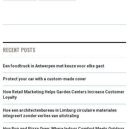
R
R
R
R
R
W
E
T
K
I
E
E
E
E
E
I
B
E
E
L
O
O
O
O
O
T
O
R
D
N
N
N
N
N
T
O
E
I
E
K
S
N
RECENT POSTS
R
T
Een foodtruck in Antwerpen met keuze voor elke gast
)
Protect your car with a custom-made cover
How Retail Marketing Helps Garden Centers Increase Customer
Loyalty
Hoe een architectenbureau in Limburg circulaire materialen
integreert zonder verlies van uitstraling
Hug Rug and Pizza Oven: Where Indoor Comfort Meets Outdoor