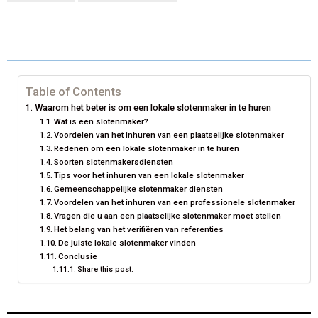
R
R
R
R
R
W
E
T
K
I
E
E
E
E
E
I
B
E
E
L
O
O
O
O
O
T
O
R
D
N
N
N
N
N
T
O
E
I
Table of Contents
Waarom het beter is om een lokale slotenmaker in te huren
E
K
S
N
Wat is een slotenmaker?
Voordelen van het inhuren van een plaatselijke slotenmaker
R
T
Redenen om een lokale slotenmaker in te huren
Soorten slotenmakersdiensten
)
Tips voor het inhuren van een lokale slotenmaker
Gemeenschappelijke slotenmaker diensten
Voordelen van het inhuren van een professionele slotenmaker
Vragen die u aan een plaatselijke slotenmaker moet stellen
Het belang van het verifiëren van referenties
De juiste lokale slotenmaker vinden
Conclusie
Share this post: