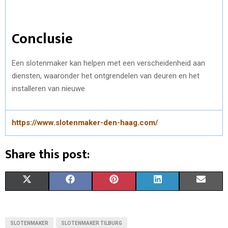
Conclusie
Een slotenmaker kan helpen met een verscheidenheid aan
diensten, waaronder het ontgrendelen van deuren en het
installeren van nieuwe
https://www.slotenmaker-den-haag.com/
Share this post:
S
S
S
S
S
X
F
P
L
E
H
H
H
H
H
(
A
I
I
M
A
A
A
A
A
T
C
N
N
A
SLOTENMAKER
SLOTENMAKER TILBURG