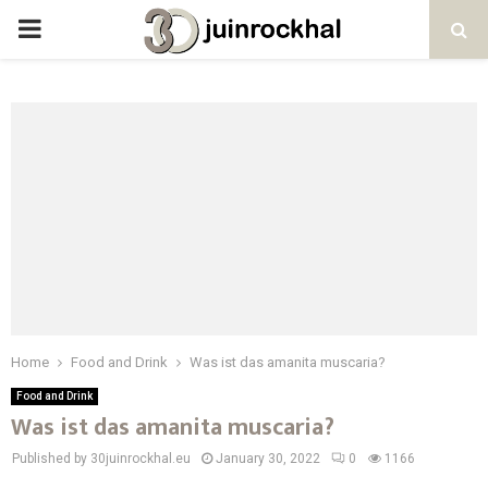
PRIMARY
MENU
Home
Food and Drink
Was ist das amanita muscaria?
Food and Drink
Was ist das amanita muscaria?
Published by 30juinrockhal.eu
January 30, 2022
0
1166