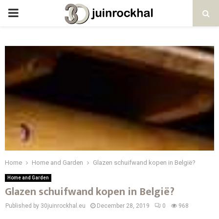
PRIMARY
MENU
Home
Home and Garden
Glazen schuifwand kopen in België?
Home and Garden
Glazen schuifwand kopen in België?
Published by 30juinrockhal.eu
December 28, 2019
0
968