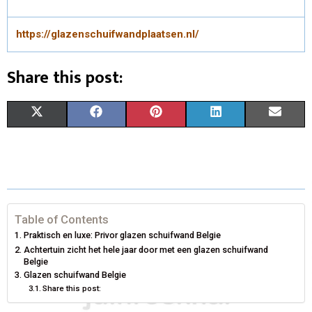
https://glazenschuifwandplaatsen.nl/
Share this post:
S
S
S
S
S
X
F
P
L
E
H
H
H
H
H
(
A
I
I
M
A
A
A
A
A
T
C
N
N
A
R
R
R
R
R
W
E
T
K
I
E
E
E
E
E
I
B
E
E
L
Table of Contents
Praktisch en luxe: Privor glazen schuifwand Belgie
O
O
O
O
O
T
O
R
D
Achtertuin zicht het hele jaar door met een glazen schuifwand
Belgie
N
N
N
N
N
T
O
E
I
Glazen schuifwand Belgie
Share this post:
E
K
S
N